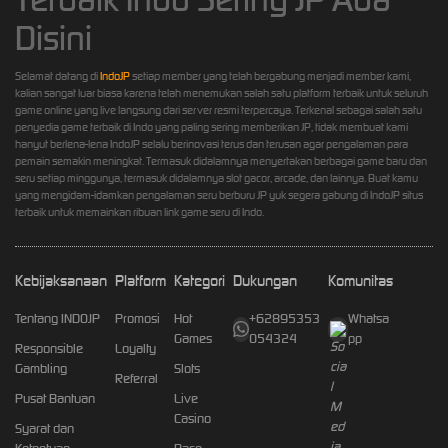
Disini
Selamat datang di
IndoJP
setiap member yang telah bergabung menjadi member kami,
kalian sangat luar biasa karena telah menemukan salah satu platform terbaik untuk seluruh
game online yang live langsung dari server resmi terpercaya. Terkenal sebagai salah satu
penyedia game terbaik di Indo yang paling sering memberikan JP, tidak membuat kami
hanyut berlena-lena IndoJP selalu berinovasi terus dan terusan agar pengalaman para
pemain semakin meningkat. Termasuk didalamnya menyertakan berbagai game baru dan
seru setiap minggunya, termasuk didalamnya slot gacor, arcade, dan lainnya. Buat kamu
yang mengidam-idamkan pengalaman seru berburu JP yuk segera gabung di IndoJP situs
terbaik untuk memainkan ribuan link game seru di Indo.
Kebijaksanaan
Platform
Kategori
Dukungan
Komunitas
Tentang INDOJP
Promosi
Hot
+62895353
Whatsa
Games
054324
pp
Responsible
Loyalty
Gambling
Slots
Referral
Pusat Bantuan
Live
Casino
Syarat dan