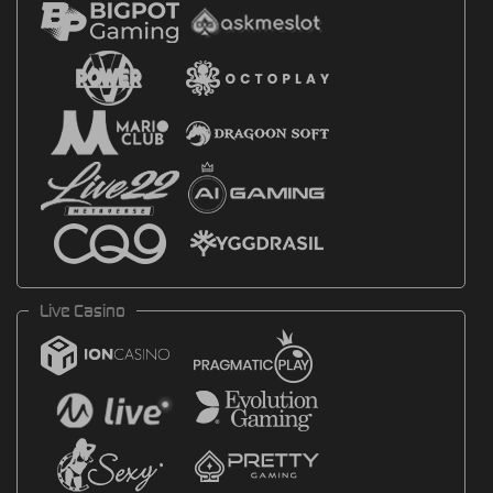
Live Casino