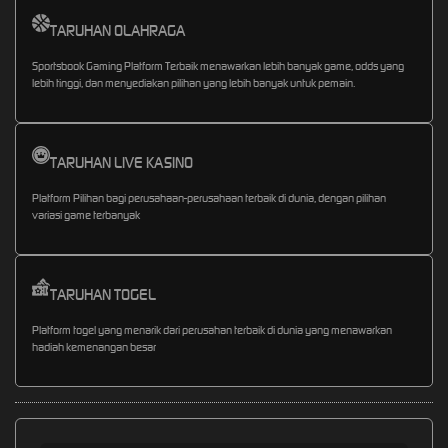
TARUHAN OLAHRAGA
Sportsbook Gaming Platform Terbaik menawarkan lebih banyak game, odds yang
lebih tinggi, dan menyediakan pilihan yang lebih banyak untuk pemain.
TARUHAN LIVE KASINO
Platform Pilihan bagi perusahaan-perusahaan terbaik di dunia, dengan pilihan
variasi game terbanyak
TARUHAN TOGEL
Platform togel yang menarik dari perusahan terbaik di dunia yang menawarkan
hadiah kemenangan besar