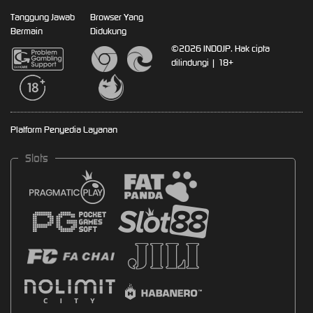
Tanggung Jawab
Browser Yang
Bermain
Didukung
©2026 INDOJP. Hak cipta
dilindungi | 18+
Platform Penyedia Layanan
Slots