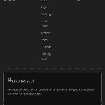
Ketentuan
Race
Togel
Olahraga
Crash
Game
Arcade
Poker
E-Sports
Sabung
Ayam
TARUHAN SLOT
Penyedia slot online dengan beragam pilihan game menarik yang memudahkan
pemain untuk mencapai jackpot