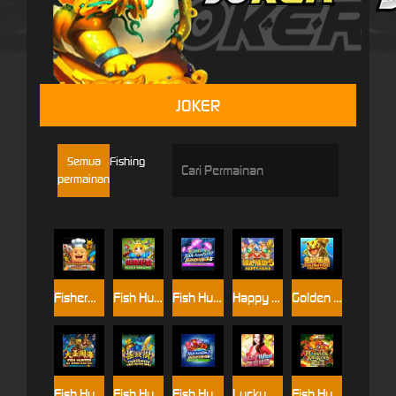
JOKER
Semua
Fishing
permainan
Fisherman's Wharf
Fish Hunter Insect Paradise
Fish Hunter 2 EX-Pro
Happy Fish 5
Golden Toad Fish Hunting
Fish Hunting: Da Sheng Nao Hai
Fish Hunting: Yao Qian Shu
Fish Hunter 2 EX-Novice
Lucky Wheel
Fish Hunter Monster Awaken