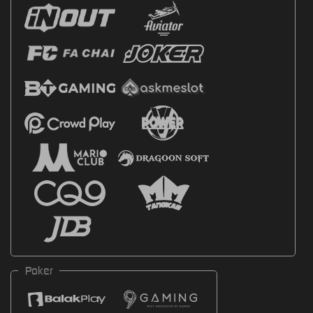
Poker