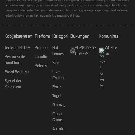
seru setiap minggunya, termasuk didalamnya slot gacor, arcade, dan lainnya. Buat kamu
yang mengidam-idamkan pengalaman seru berburu JP yuk segera gabung di IndoJP situs
terbaik untuk memainkan ribuan link game seru di Indo.
Kebijaksanaan
Platform
Kategori
Dukungan
Komunitas
Tentang INDOJP
Promosi
Hot
+62895353
Whatsa
Games
054324
pp
Responsible
Loyalty
Gambling
Slots
Referral
Pusat Bantuan
Live
Casino
Syarat dan
Ketentuan
Race
Togel
Olahraga
Crash
Game
Arcade