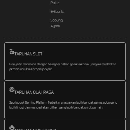
Poker
E-Sports
Sabung
Ayam
TARUHAN SLOT
Penyedia slot online dengan beragam pilihan game menarik yang memudahkan
pemain untuk mencapai jackpot
TARUHAN OLAHRAGA
Sportsbook Gaming Platform Terbaik menawarkan lebih banyak game, odds yang
lebih tinggi, dan menyediakan pilihan yang lebih banyak untuk pemain.