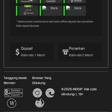
* Selama bank maintenance dan bank offline deposit dan penarikan
tidak dapat diproses
Deposit
Penarikan
Rata-rata 1 Menit
Rata-rata 2 Menit
Tanggung Jawab
Browser Yang
Bermain
Didukung
©2026 INDOJP. Hak cipta
dilindungi | 18+